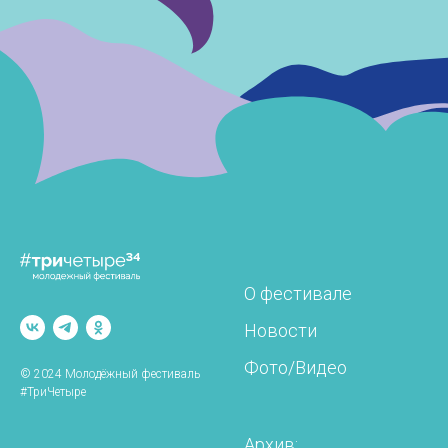
О фестивале
Новости
Фото/Видео
© 2024 Молодёжный фестиваль
#ТриЧетыре
Архив: