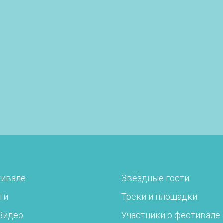
тивале
Звёздные гости
ти
Треки и площадки
Видео
Участники о фестивале