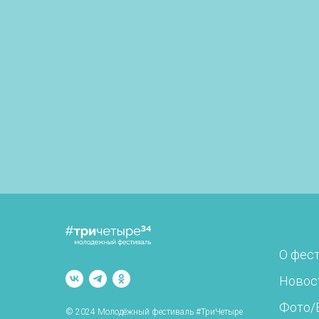
О фес
Новос
Фото/
© 2024 Молодёжный фестиваль #ТриЧетыре