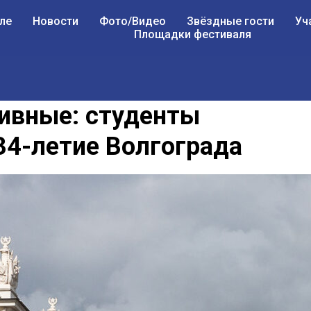
ле
Новости
Фото/Видео
Звёздные гости
Уч
Площадки фестиваля
тивные: студенты
34-летие Волгограда