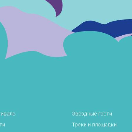
тивале
Звёздные гости
ти
Треки и площадки