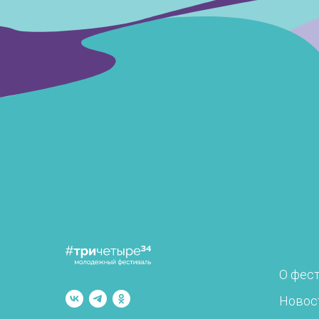
О фес
Новос