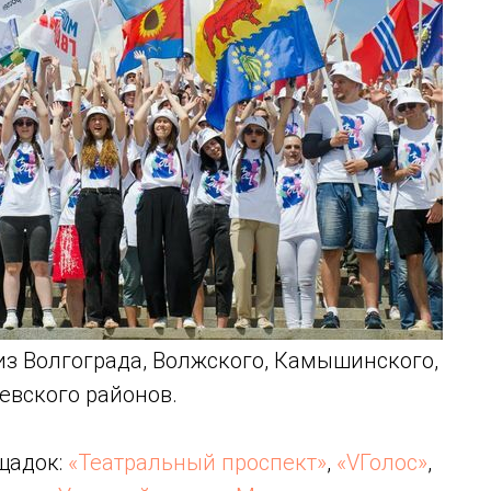
з Волгограда, Волжского, Камышинского,
евского районов.
ощадок:
«Театральный проспект»
,
«VГолос»
,