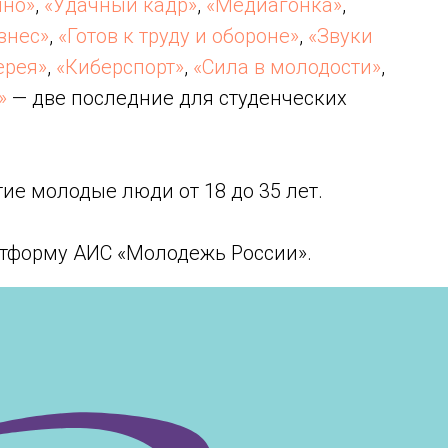
ино»
,
«Удачный кадр»
,
«Медиагонка»
,
знес»
,
«Готов к труду и обороне»
,
«Звуки
ерея»
,
«Киберспорт»
,
«Сила в молодости»
,
»
— две последние для студенческих
ие молодые люди от 18 до 35 лет.
тформу АИС «Молодежь России».